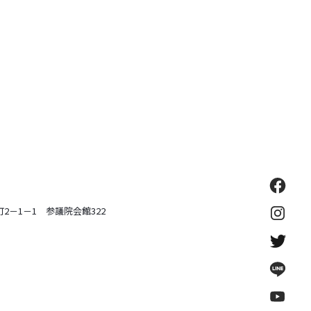
町2－1－1
参議院会館322